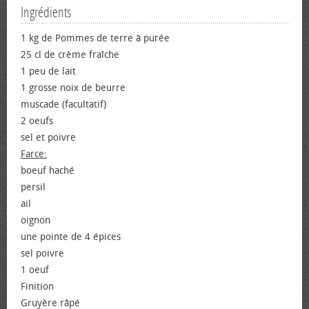
Ingrédients
1 kg de Pommes de terre à purée
25 cl de crème fraîche
1 peu de lait
1 grosse noix de beurre
muscade (facultatif)
2 œufs
sel et poivre
Farce:
bœuf haché
persil
ail
oignon
une pointe de 4 épices
sel poivre
1 œuf
Finition
Gruyère râpé