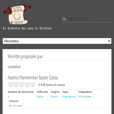
Recette proposée par
Lucullus
Hachis Parmentier façon Calou
0.0/
5
Note (0 votes)
Nombre de personnes:
Difficulté:
Origine:
Type:
Préparation:
4
facile
France
Plats garnis
30 minutes
Cuisson:
60 minutes