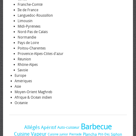
Franche-Comté
Île de France
Languedoc-Roussillon
Limousin
Midi-Pyrénées
Nord-Pas de Calais
Normandie
Pays de Loire
Poitou-Charentes
Provence-Alpes-Côtes d'azur
Réunion
Rhône-Alpes
Savoie
Europe
Amériques
Asie
Moyen-Orient Maghreb
Afrique & Océan indien
Océanie
Barbecue
Allégés
Apéritif
Auto-cuisseur
Cuisine Vapeur
Plancha
Siphon
Cuisine junior
Pierrade
Ptit-Dej