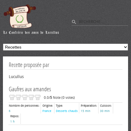
Recette proposée par
Lucullus
Gaufres aux amandes
0.0/
5
Note (0 votes)
Nombre de personnes:
Origine:
Type:
Préparation:
Cuisson:
6
France
Desserts chauds
15 min
30 min
Repos:
1 h