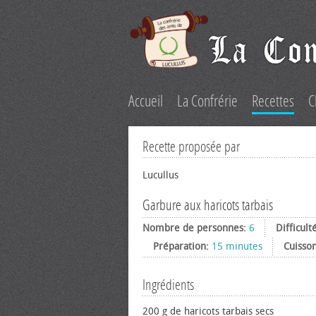
Accueil
La Confrérie
Recettes
C
Recette proposée par
Lucullus
Garbure aux haricots tarbais
Nombre de personnes:
6
Difficult
Préparation:
15 minutes
Cuisso
Ingrédients
200 g de haricots tarbais secs