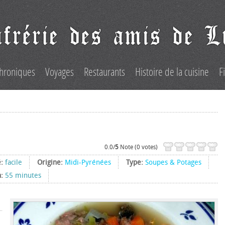
hroniques
Voyages
Restaurants
Histoire de la cuisine
F
0.0/
5
Note (0 votes)
é:
facile
Origine:
Midi-Pyrénées
Type:
Soupes & Potages
n:
55 minutes