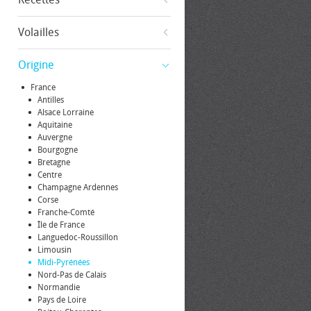
Volailles
Origine
France
Antilles
Alsace Lorraine
Aquitaine
Auvergne
Bourgogne
Bretagne
Centre
Champagne Ardennes
Corse
Franche-Comté
Île de France
Languedoc-Roussillon
Limousin
Midi-Pyrénées
Nord-Pas de Calais
Normandie
Pays de Loire