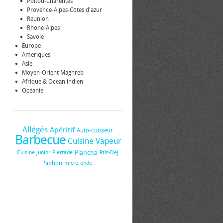
Poitou-Charentes
Provence-Alpes-Côtes d'azur
Réunion
Rhône-Alpes
Savoie
Europe
Amériques
Asie
Moyen-Orient Maghreb
Afrique & Océan indien
Océanie
Allégés
Apéritif
Auto-cuisseur
Barbecue
Cuisine Vapeur
Plancha
Cuisine junior
Pierrade
Ptit-Dej
Siphon
micro-onde