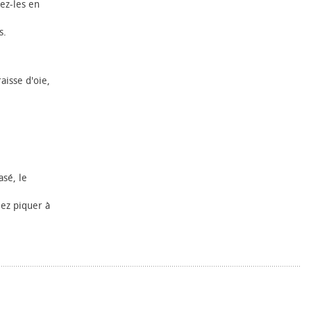
pez-les en
s.
aisse d'oie,
asé, le
iez piquer à