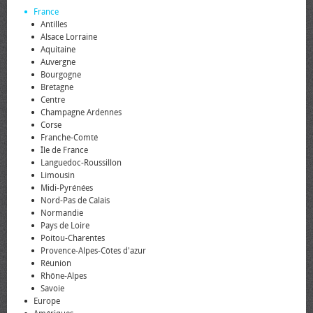
France
Antilles
Alsace Lorraine
Aquitaine
Auvergne
Bourgogne
Bretagne
Centre
Champagne Ardennes
Corse
Franche-Comté
Île de France
Languedoc-Roussillon
Limousin
Midi-Pyrénées
Nord-Pas de Calais
Normandie
Pays de Loire
Poitou-Charentes
Provence-Alpes-Côtes d'azur
Réunion
Rhône-Alpes
Savoie
Europe