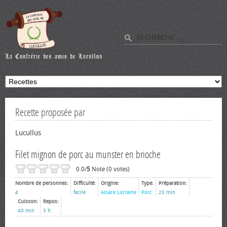
Recette proposée par
Lucullus
Filet mignon de porc au munster en brioche
0.0/
5
Note (0 votes)
Nombre de personnes:
Difficulté:
Origine:
Type:
Préparation:
4
facile
Alsace Lorraine
Porc
20 min
Cuisson:
Repos:
40 min
3 h