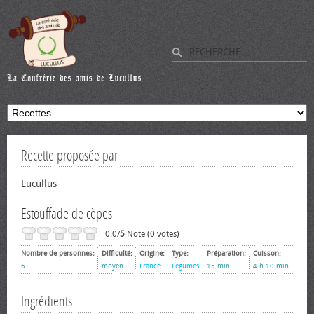
Recette proposée par
Lucullus
Estouffade de cèpes
0.0/
5
Note (0 votes)
Nombre de personnes:
Difficulté:
Origine:
Type:
Préparation:
Cuisson:
6
moyen
France
Légumes
15 min
4 h 10 min
Ingrédients