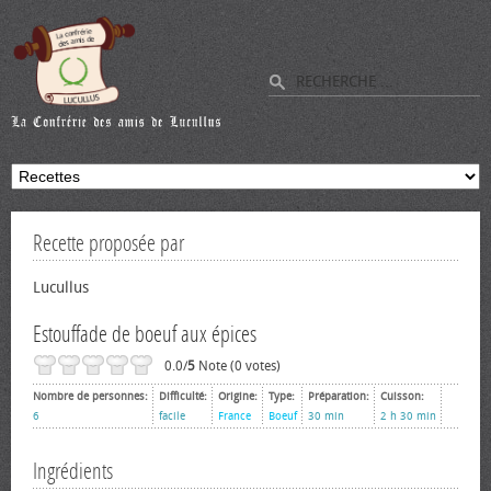
Recette proposée par
Lucullus
Estouffade de boeuf aux épices
0.0/
5
Note (0 votes)
Nombre de personnes:
Difficulté:
Origine:
Type:
Préparation:
Cuisson:
6
facile
France
Boeuf
30 min
2 h 30 min
Ingrédients