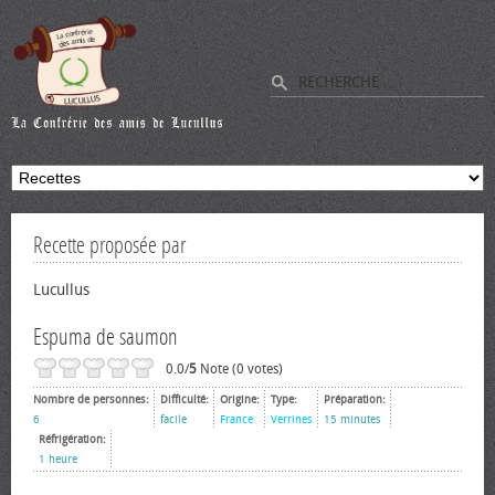
Recette proposée par
Lucullus
Espuma de saumon
0.0/
5
Note (0 votes)
Nombre de personnes:
Difficulté:
Origine:
Type:
Préparation:
6
facile
France
Verrines
15 minutes
Réfrigération:
1 heure