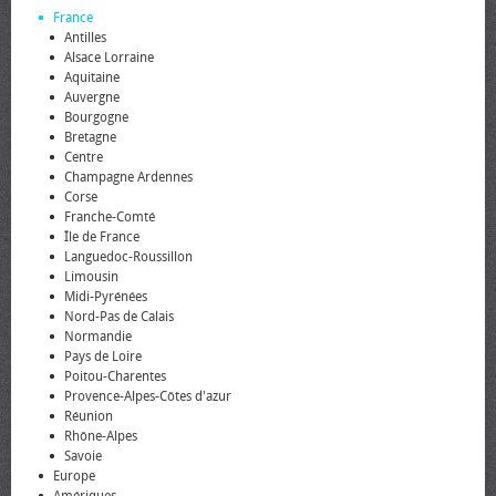
France
Antilles
Alsace Lorraine
Aquitaine
Auvergne
Bourgogne
Bretagne
Centre
Champagne Ardennes
Corse
Franche-Comté
Île de France
Languedoc-Roussillon
Limousin
Midi-Pyrénées
Nord-Pas de Calais
Normandie
Pays de Loire
Poitou-Charentes
Provence-Alpes-Côtes d'azur
Réunion
Rhône-Alpes
Savoie
Europe