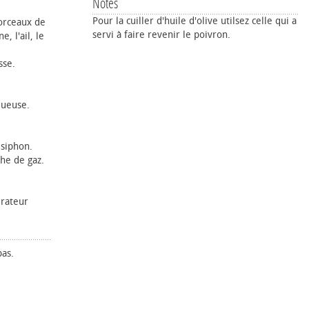
Notes
Pour la cuiller d'huile d'olive utilsez celle qui a
orceaux de
servi à faire revenir le poivron.
, l'ail, le
sse.
queuse.
 siphon.
he de gaz.
érateur
bas.