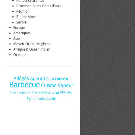
Poitou-Charentes
Provence-Alpes-Côtes d'azur
Réunion
Rhône-Alpes
Savoie
Europe
Amériques
Asie
Moyen-Orient Maghreb
Afrique & Océan indien
Océanie
Allégés
Apéritif
Auto-cuisseur
Barbecue
Cuisine Vapeur
Plancha
Cuisine junior
Pierrade
Ptit-Dej
Siphon
micro-onde