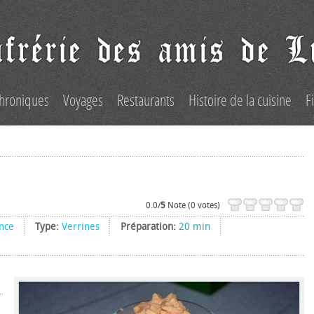
hroniques
Voyages
Restaurants
Histoire de la cuisine
F
0.0/
5
Note (0 votes)
nce
Type:
Verrines
Préparation:
20 min