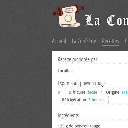
Accueil
La Confrérie
Recettes
C
Recette proposée par
Lucullus
Espuma au poivron rouge
8
Difficulté:
facile
Origine:
Fra
Réfrigération:
3 heures
Ingrédients
125 g de poivron rouge