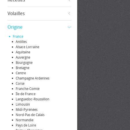
Volailles
Origine
France
Antilles
Alsace Lorraine
Aquitaine
Auvergne
Bourgogne
Bretagne
Centre
Champagne Ardennes
Corse
Franche-Comté
Île de France
Languedoc-Roussillon
Limousin
Midi-Pyrénées
Nord-Pas de Calais
Normandie
Pays de Loire