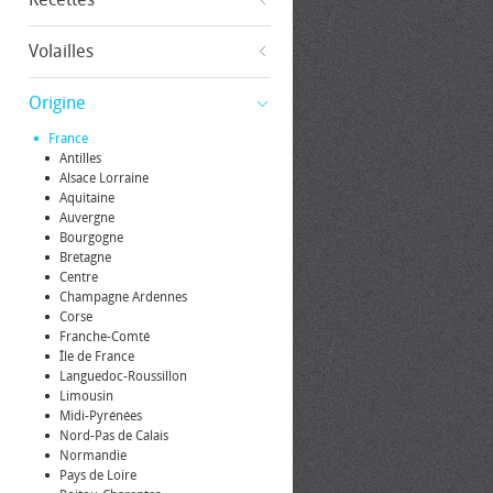
Volailles
Origine
France
Antilles
Alsace Lorraine
Aquitaine
Auvergne
Bourgogne
Bretagne
Centre
Champagne Ardennes
Corse
Franche-Comté
Île de France
Languedoc-Roussillon
Limousin
Midi-Pyrénées
Nord-Pas de Calais
Normandie
Pays de Loire