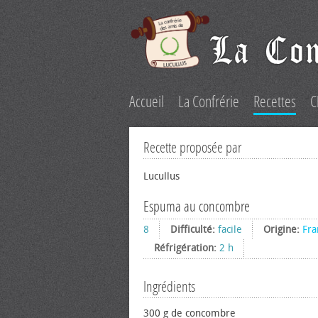
Accueil
La Confrérie
Recettes
C
Recette proposée par
Lucullus
Espuma au concombre
8
Difficulté:
facile
Origine:
Fra
Réfrigération:
2 h
Ingrédients
300 g de concombre