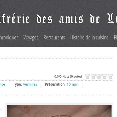
hroniques
Voyages
Restaurants
Histoire de la cuisine
F
0.0/
5
Note (0 votes)
nce
Type:
Verrines
Préparation:
10 min