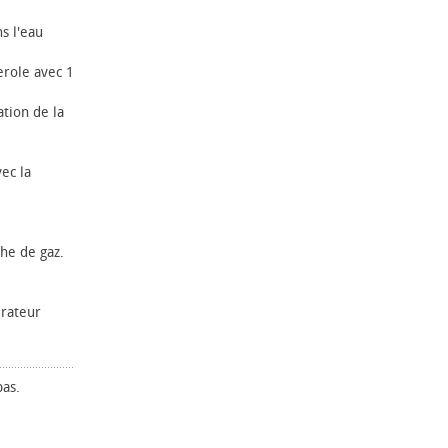
s l'eau
erole avec 1
tion de la
ec la
he de gaz.
érateur
bas.