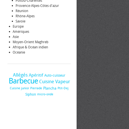
Poitou-Charentes
Provence-Alpes-Côtes d'azur
Réunion
Rhône-Alpes
Savoie
Europe
Amériques
Asie
Moyen-Orient Maghreb
Afrique & Océan indien
Océanie
Allégés
Apéritif
Auto-cuisseur
Barbecue
Cuisine Vapeur
Plancha
Cuisine junior
Pierrade
Ptit-Dej
Siphon
micro-onde