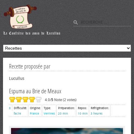
Recette proposée par
Lucullus
Espuma au Brie de Meaux
4.0/
5
Note (2 votes)
8
Difficulté:
Origine:
Type:
Préparation:
Repos:
Réfrigération:
facile
France
Verrines
20 min
10 min
3 heures