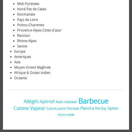
Midi-Pyrénées
Nord-Pas de Calais
Normandie
Pays de Loire
Poitou-Charentes
Provence-Alpes-Côtes d'azur
Réunion
Rhône-Alpes
Savoie
Europe
Amériques
Asie
Moyen-Orient Maghreb
Afrique & Océan indien
Océanie
Barbecue
Allégés
Apéritif
Auto-cuisseur
Cuisine Vapeur
Plancha
Siphon
Cuisine junior
Pierrade
Ptit-Dej
micro-onde