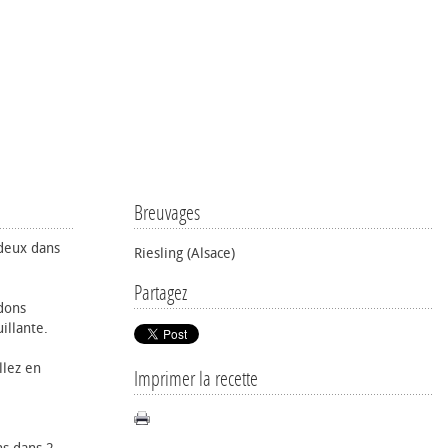
Breuvages
 deux dans
Riesling (Alsace)
Partagez
rdons
illante.
llez en
Imprimer la recette