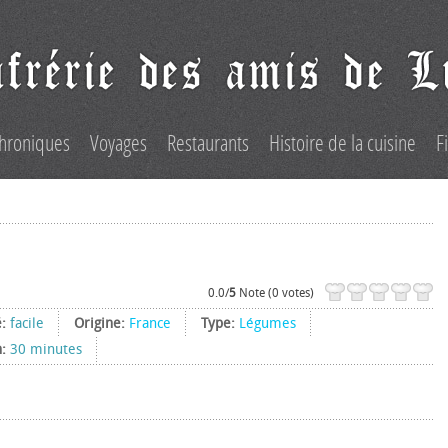
hroniques
Voyages
Restaurants
Histoire de la cuisine
F
0.0/
5
Note (0 votes)
é:
facile
Origine:
France
Type:
Légumes
n:
30 minutes