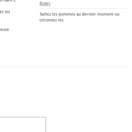
ns dans 2
Notes
et les
Taillez les pommes au dernier moment ou
citronnez les.
teuse.