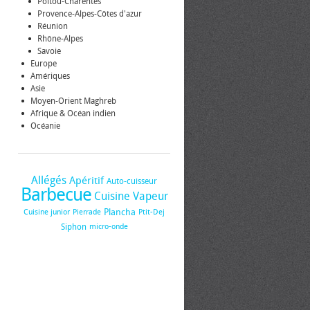
Poitou-Charentes
Provence-Alpes-Côtes d'azur
Réunion
Rhône-Alpes
Savoie
Europe
Amériques
Asie
Moyen-Orient Maghreb
Afrique & Océan indien
Océanie
Allégés
Apéritif
Auto-cuisseur
Barbecue
Cuisine Vapeur
Plancha
Cuisine junior
Pierrade
Ptit-Dej
Siphon
micro-onde