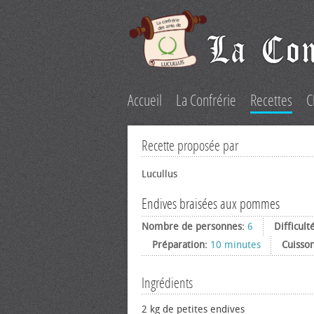
Accueil
La Confrérie
Recettes
C
Recette proposée par
Lucullus
Endives braisées aux pommes
Nombre de personnes:
6
Difficult
Préparation:
10 minutes
Cuisso
Ingrédients
2 kg de petites endives