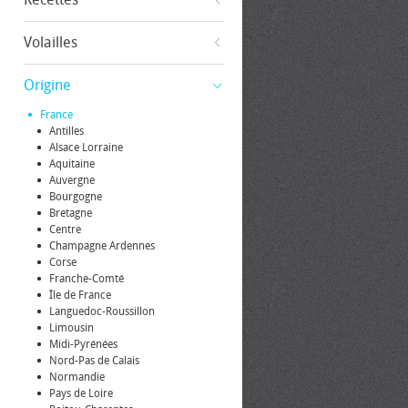
Volailles
Origine
France
Antilles
Alsace Lorraine
Aquitaine
Auvergne
Bourgogne
Bretagne
Centre
Champagne Ardennes
Corse
Franche-Comté
Île de France
Languedoc-Roussillon
Limousin
Midi-Pyrénées
Nord-Pas de Calais
Normandie
Pays de Loire