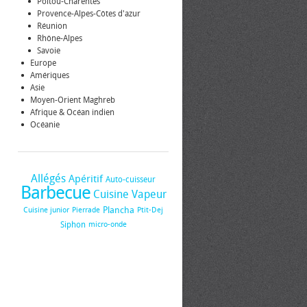
Poitou-Charentes
Provence-Alpes-Côtes d'azur
Réunion
Rhône-Alpes
Savoie
Europe
Amériques
Asie
Moyen-Orient Maghreb
Afrique & Océan indien
Océanie
Allégés
Apéritif
Auto-cuisseur
Barbecue
Cuisine Vapeur
Plancha
Cuisine junior
Pierrade
Ptit-Dej
Siphon
micro-onde