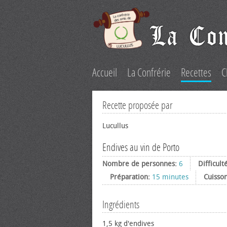
Accueil
La Confrérie
Recettes
C
Recette proposée par
Lucullus
Endives au vin de Porto
Nombre de personnes:
6
Difficult
Préparation:
15 minutes
Cuisso
Ingrédients
1,5 kg d'endives