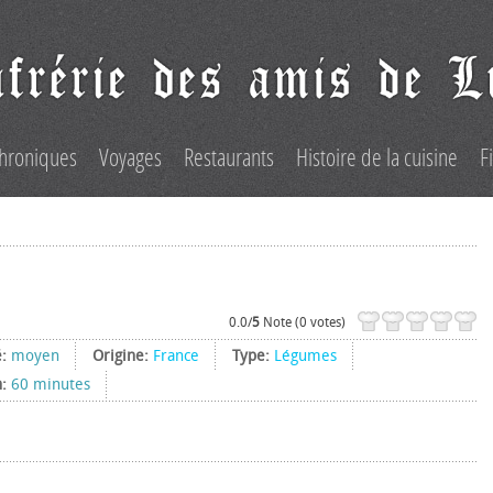
hroniques
Voyages
Restaurants
Histoire de la cuisine
F
0.0/
5
Note (0 votes)
é:
moyen
Origine:
France
Type:
Légumes
n:
60 minutes