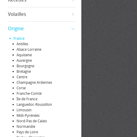
Volailles
Origine
France
Antilles
Alsace Lorraine
Aquitaine
Auvergne
Bourgogne
Bretagne
Centre
Champagne Ardennes
Corse
Franche-Comté
Île de France
Languedoc-Roussillon
Limousin
Midi-Pyrénées
Nord-Pas de Calais
Normandie
Pays de Loire