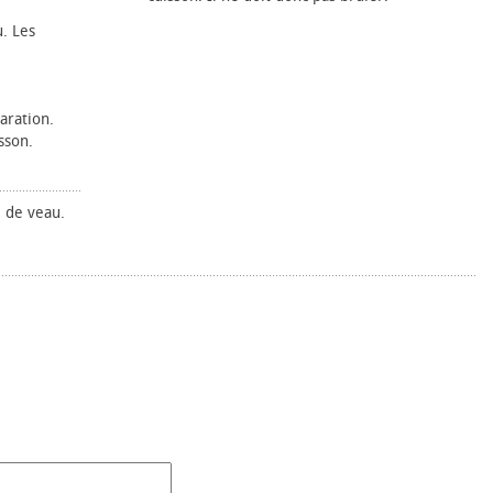
. Les
aration.
sson.
i de veau.