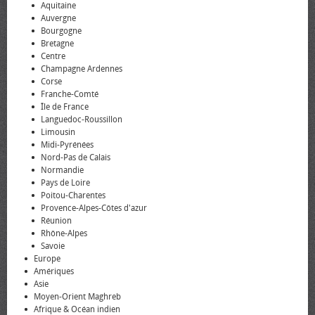
Aquitaine
Auvergne
Bourgogne
Bretagne
Centre
Champagne Ardennes
Corse
Franche-Comté
Île de France
Languedoc-Roussillon
Limousin
Midi-Pyrénées
Nord-Pas de Calais
Normandie
Pays de Loire
Poitou-Charentes
Provence-Alpes-Côtes d'azur
Réunion
Rhône-Alpes
Savoie
Europe
Amériques
Asie
Moyen-Orient Maghreb
Afrique & Océan indien