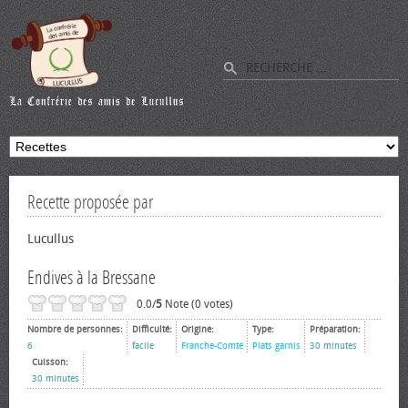
Recette proposée par
Lucullus
Endives à la Bressane
0.0/
5
Note (0 votes)
Nombre de personnes:
Difficulté:
Origine:
Type:
Préparation:
6
facile
Franche-Comté
Plats garnis
30 minutes
Cuisson:
30 minutes