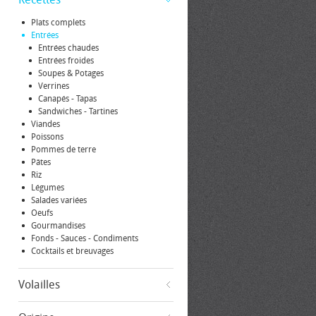
Plats complets
Entrées
Entrées chaudes
Entrées froides
Soupes & Potages
Verrines
Canapés - Tapas
Sandwiches - Tartines
Viandes
Poissons
Pommes de terre
Pâtes
Riz
Légumes
Salades variées
Oeufs
Gourmandises
Fonds - Sauces - Condiments
Cocktails et breuvages
Volailles