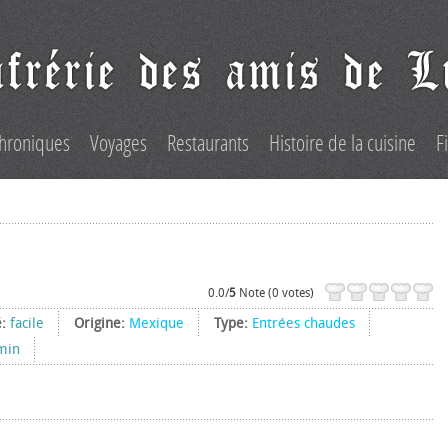
hroniques
Voyages
Restaurants
Histoire de la cuisine
F
0.0/
5
Note (0 votes)
é:
facile
Origine:
Mexique
Type:
Entrées chaudes
min