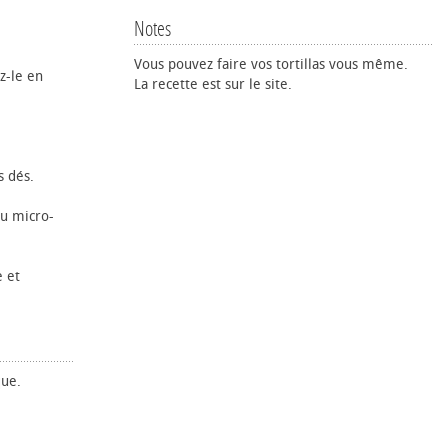
Notes
Vous pouvez faire vos tortillas vous même.
z-le en
La recette est sur le site.
s dés.
au micro-
e et
que.