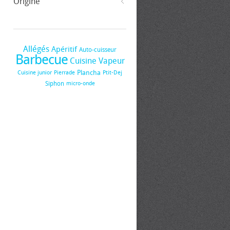
Origine
Allégés
Apéritif
Auto-cuisseur
Barbecue
Cuisine Vapeur
Plancha
Cuisine junior
Pierrade
Ptit-Dej
Siphon
micro-onde