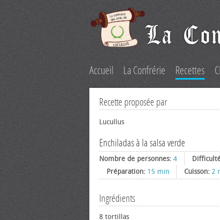
Accueil
La Confrérie
Recettes
C
Recette proposée par
Lucullus
Enchiladas à la salsa verde
Nombre de personnes:
4
Difficult
Préparation:
15 min
Cuisson:
2 
Ingrédients
8 tortillas