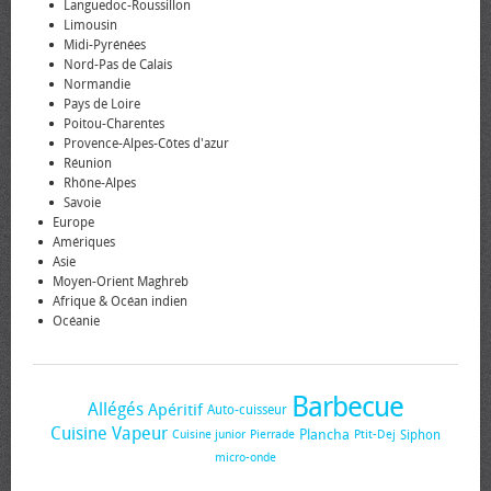
Languedoc-Roussillon
Limousin
Midi-Pyrénées
Nord-Pas de Calais
Normandie
Pays de Loire
Poitou-Charentes
Provence-Alpes-Côtes d'azur
Réunion
Rhône-Alpes
Savoie
Europe
Amériques
Asie
Moyen-Orient Maghreb
Afrique & Océan indien
Océanie
Barbecue
Allégés
Apéritif
Auto-cuisseur
Cuisine Vapeur
Plancha
Siphon
Cuisine junior
Pierrade
Ptit-Dej
micro-onde