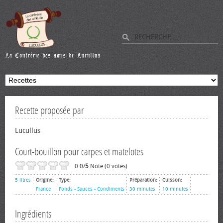
Recette proposée par
Lucullus
Court-bouillon pour carpes et matelotes
0.0/
5
Note (0 votes)
5 litres
Origine:
Type:
Préparation:
Cuisson:
France
Fonds - Sauces - Condiments
30 minutes
10 minutes
Ingrédients