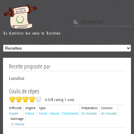
Recette proposée par
Lucullus
Coulis de cèpes
4.0/
5
rating 1 vote
Difficulté:
Origine:
Type:
Préparation:
Cuisson:
moyen
France
Fonds - Sauces - Condiments
30 minutes
40 minutes
Marinage:
12 heures