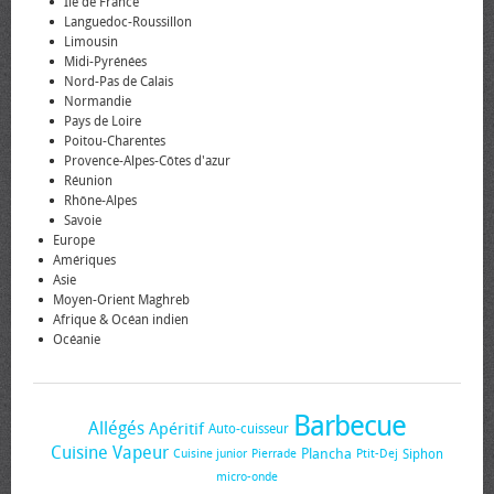
Île de France
Languedoc-Roussillon
Limousin
Midi-Pyrénées
Nord-Pas de Calais
Normandie
Pays de Loire
Poitou-Charentes
Provence-Alpes-Côtes d'azur
Réunion
Rhône-Alpes
Savoie
Europe
Amériques
Asie
Moyen-Orient Maghreb
Afrique & Océan indien
Océanie
Barbecue
Allégés
Apéritif
Auto-cuisseur
Cuisine Vapeur
Plancha
Siphon
Cuisine junior
Pierrade
Ptit-Dej
micro-onde