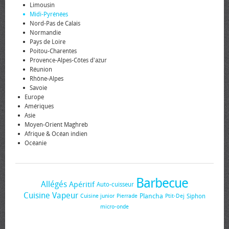
Limousin
Midi-Pyrénées
Nord-Pas de Calais
Normandie
Pays de Loire
Poitou-Charentes
Provence-Alpes-Côtes d'azur
Réunion
Rhône-Alpes
Savoie
Europe
Amériques
Asie
Moyen-Orient Maghreb
Afrique & Océan indien
Océanie
Barbecue
Allégés
Apéritif
Auto-cuisseur
Cuisine Vapeur
Plancha
Siphon
Cuisine junior
Pierrade
Ptit-Dej
micro-onde