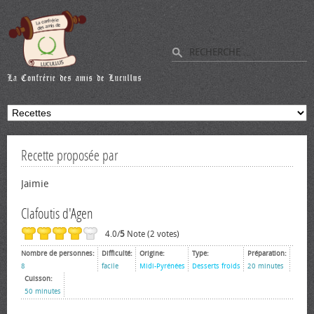
Recette proposée par
Jaimie
Clafoutis d'Agen
4.0/
5
Note (2 votes)
Nombre de personnes:
Difficulté:
Origine:
Type:
Préparation:
8
facile
Midi-Pyrénées
Desserts froids
20 minutes
Cuisson:
50 minutes