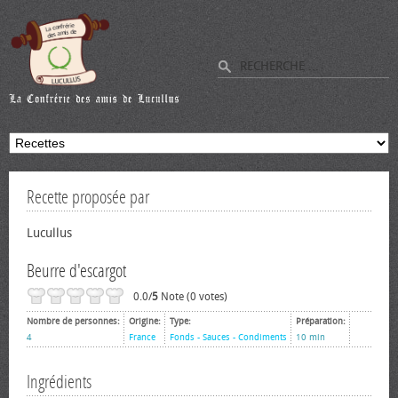
Recette proposée par
Lucullus
Beurre d'escargot
0.0/
5
Note (0 votes)
Nombre de personnes:
Origine:
Type:
Préparation:
4
France
Fonds - Sauces - Condiments
10 min
Ingrédients