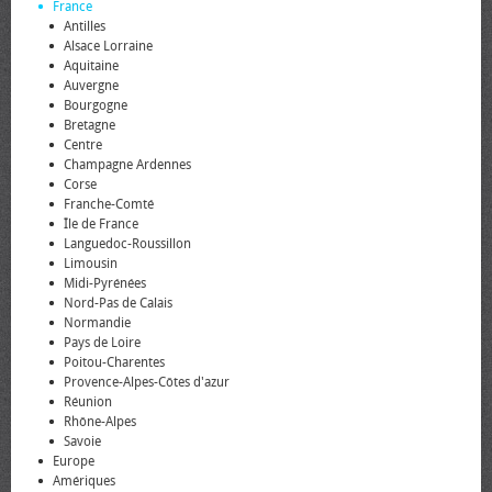
France
Antilles
Alsace Lorraine
Aquitaine
Auvergne
Bourgogne
Bretagne
Centre
Champagne Ardennes
Corse
Franche-Comté
Île de France
Languedoc-Roussillon
Limousin
Midi-Pyrénées
Nord-Pas de Calais
Normandie
Pays de Loire
Poitou-Charentes
Provence-Alpes-Côtes d'azur
Réunion
Rhône-Alpes
Savoie
Europe
Amériques