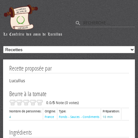
Recette proposée par
Lucullus
Beurre à la tomate
0.0/
5
Note (0 votes)
Nombre de personnes:
Origine:
Type:
Préparation:
4
France
Fonds - Sauces - Condiments
10 min
Ingrédients