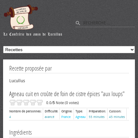
Recette proposée par
Lucullus
Agneau cuit en croûte de foin de cistre épices "aux loups"
0.0/
5
Note (0 votes)
Nombre de personnes:
Difficulté:
Origine:
Type:
Préparation:
Cuisson:
4
avancé
France
Agneau
55 minutes
45 minutes
Ingrédients