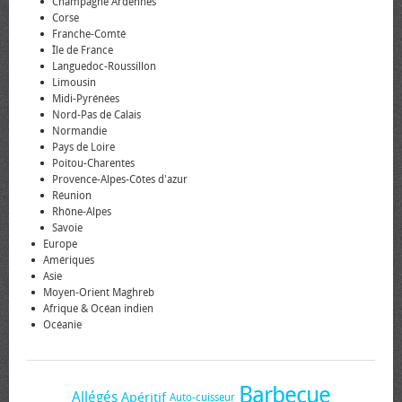
Champagne Ardennes
Corse
Franche-Comté
Île de France
Languedoc-Roussillon
Limousin
Midi-Pyrénées
Nord-Pas de Calais
Normandie
Pays de Loire
Poitou-Charentes
Provence-Alpes-Côtes d'azur
Réunion
Rhône-Alpes
Savoie
Europe
Amériques
Asie
Moyen-Orient Maghreb
Afrique & Océan indien
Océanie
Barbecue
Allégés
Apéritif
Auto-cuisseur