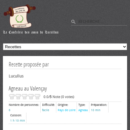
Recette proposée par
Lucullus
Agneau au Valençay
0.0/
5
Note (0 votes)
Nombre de personnes:
Difficulté:
Origine:
Type:
Préparation:
6
facile
Pays de Loire
Agneau
10 min
Cuisson:
1 h 10 min