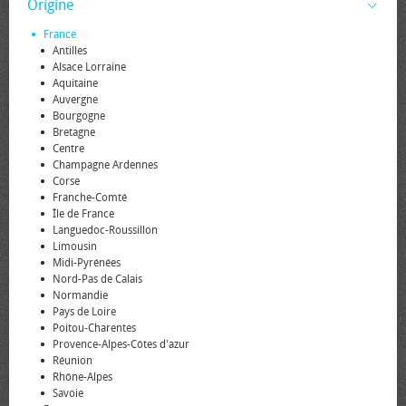
Origine
France
Antilles
Alsace Lorraine
Aquitaine
Auvergne
Bourgogne
Bretagne
Centre
Champagne Ardennes
Corse
Franche-Comté
Île de France
Languedoc-Roussillon
Limousin
Midi-Pyrénées
Nord-Pas de Calais
Normandie
Pays de Loire
Poitou-Charentes
Provence-Alpes-Côtes d'azur
Réunion
Rhône-Alpes
Savoie