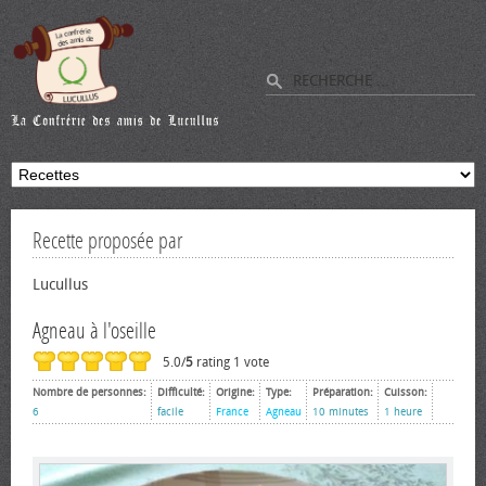
Recette proposée par
Lucullus
Agneau à l'oseille
5.0/
5
rating 1 vote
Nombre de personnes:
Difficulté:
Origine:
Type:
Préparation:
Cuisson:
6
facile
France
Agneau
10 minutes
1 heure