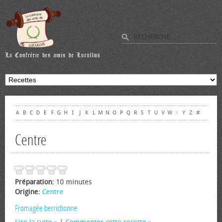
A
B
C
D
E
F
G
H
I
J
K
L
M
N
O
P
Q
R
S
T
U
V
W
X
Y
Z
#
Centre
Préparation:
10 minutes
Origine:
Centre
Fromagée berrichonne