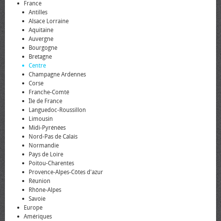
France
Antilles
Alsace Lorraine
Aquitaine
Auvergne
Bourgogne
Bretagne
Centre
Champagne Ardennes
Corse
Franche-Comté
Île de France
Languedoc-Roussillon
Limousin
Midi-Pyrénées
Nord-Pas de Calais
Normandie
Pays de Loire
Poitou-Charentes
Provence-Alpes-Côtes d'azur
Réunion
Rhône-Alpes
Savoie
Europe
Amériques