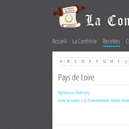
Accueil
La Confrérie
Recettes
C
A
B
C
D
E
F
G
H
I
J
Pays de Loire
Agneau au Valençay
Lire la suite
|
Commenter cette rece