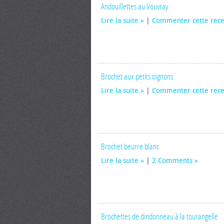
Andouillettes au Vouvray
Lire la suite
|
Commenter cette rece
Brochet aux petits oignons
Lire la suite
|
Commenter cette rece
Brochet beurre blanc
Lire la suite
|
2 Comments
Brochettes de dindonneau à la tourangelle