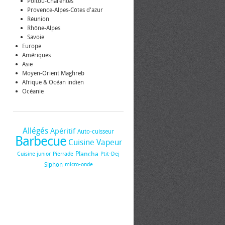
Poitou-Charentes
Provence-Alpes-Côtes d'azur
Réunion
Rhône-Alpes
Savoie
Europe
Amériques
Asie
Moyen-Orient Maghreb
Afrique & Océan indien
Océanie
Allégés
Apéritif
Auto-cuisseur
Barbecue
Cuisine Vapeur
Plancha
Cuisine junior
Pierrade
Ptit-Dej
Siphon
micro-onde