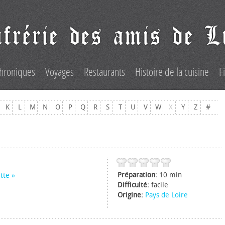
hroniques
Voyages
Restaurants
Histoire de la cuisine
F
K
L
M
N
O
P
Q
R
S
T
U
V
W
X
Y
Z
#
Préparation:
10 min
tte
Difficulté:
facile
Origine:
Pays de Loire