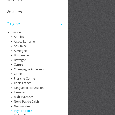
Volailles
Origine
France
Antilles
Alsace Lorraine
Aquitaine
Auvergne
Bourgogne
Bretagne
Centre
Champagne Ardennes
Corse
Franche-Comté
Île de France
Languedoc-Roussillon
Limousin
Midi-Pyrénées
Nord-Pas de Calais
Normandie
Pays de Loire