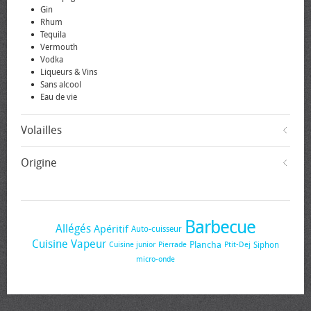
Gin
Rhum
Tequila
Vermouth
Vodka
Liqueurs & Vins
Sans alcool
Eau de vie
Volailles
Origine
Barbecue
Allégés
Apéritif
Auto-cuisseur
Cuisine Vapeur
Plancha
Siphon
Cuisine junior
Pierrade
Ptit-Dej
micro-onde