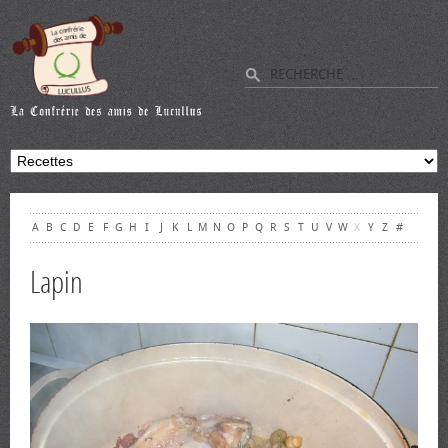
A
B
C
D
E
F
G
H
I
J
K
L
M
N
O
P
Q
R
S
T
U
V
W
X
Y
Z
#
Lapin