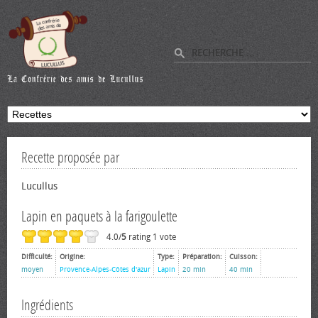
Recette proposée par
Lucullus
Lapin en paquets à la farigoulette
4.0/
5
rating 1 vote
Difficulté:
Origine:
Type:
Préparation:
Cuisson:
moyen
Provence-Alpes-Côtes d'azur
Lapin
20 min
40 min
Ingrédients