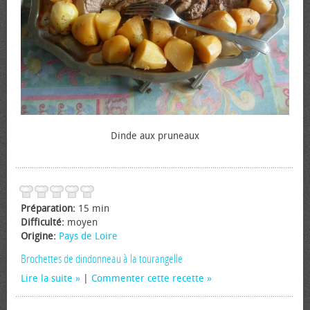
Dinde aux pruneaux
Préparation:
15 min
Difficulté:
moyen
Origine:
Pays de Loire
Brochettes de dindonneau à la tourangelle
Lire la suite
|
Commenter cette recette