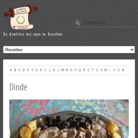
A
B
C
D
E
F
G
H
I
J
K
L
M
N
O
P
Q
R
S
T
U
V
W
X
Y
Z
#
Dinde