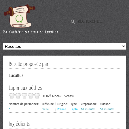
Recette proposée par
Lucullus
Lapin aux pêches
0.0/
5
Note (0 votes)
Nombre de personnes:
Difficulté:
Origine:
Type:
Préparation:
Cuisson:
6
facile
France
Lapin
30 minutes
50 minutes
Ingrédients