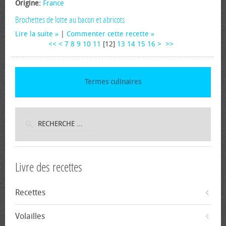
Origine:
France
Brochettes de lotte au bacon et abricots
Lire la suite
|
Commenter cette recette
<<
<
7
8
9
10
11
[
12
]
13
14
15
16
>
>>
Termes culinaires
Livre des recettes
Recettes
Volailles