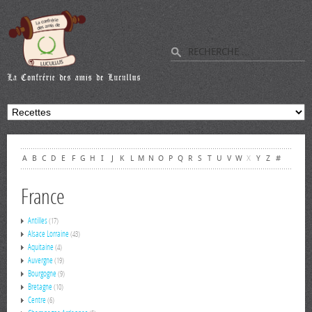
A
B
C
D
E
F
G
H
I
J
K
L
M
N
O
P
Q
R
S
T
U
V
W
X
Y
Z
#
France
Antilles
(17)
Alsace Lorraine
(43)
Aquitaine
(4)
Auvergne
(19)
Bourgogne
(9)
Bretagne
(10)
Centre
(6)