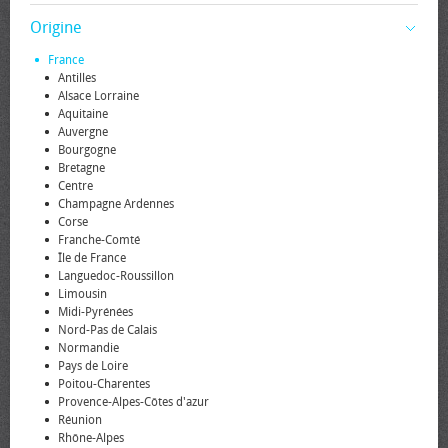
Origine
France
Antilles
Alsace Lorraine
Aquitaine
Auvergne
Bourgogne
Bretagne
Centre
Champagne Ardennes
Corse
Franche-Comté
Île de France
Languedoc-Roussillon
Limousin
Midi-Pyrénées
Nord-Pas de Calais
Normandie
Pays de Loire
Poitou-Charentes
Provence-Alpes-Côtes d'azur
Réunion
Rhône-Alpes