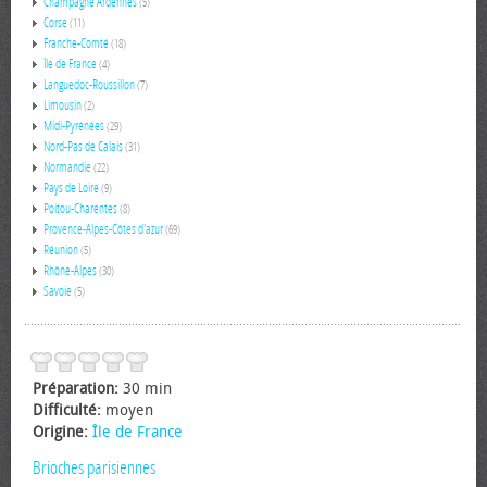
Champagne Ardennes
(5)
Corse
(11)
Franche-Comté
(18)
Île de France
(4)
Languedoc-Roussillon
(7)
Limousin
(2)
Midi-Pyrénées
(29)
Nord-Pas de Calais
(31)
Normandie
(22)
Pays de Loire
(9)
Poitou-Charentes
(8)
Provence-Alpes-Côtes d'azur
(69)
Réunion
(5)
Rhône-Alpes
(30)
Savoie
(5)
Préparation:
30 min
Difficulté:
moyen
Origine:
Île de France
Brioches parisiennes