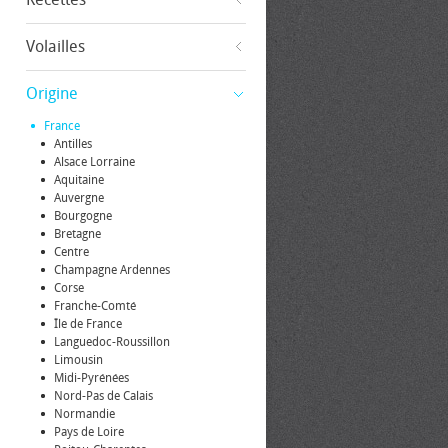
Volailles
Origine
France
Antilles
Alsace Lorraine
Aquitaine
Auvergne
Bourgogne
Bretagne
Centre
Champagne Ardennes
Corse
Franche-Comté
Île de France
Languedoc-Roussillon
Limousin
Midi-Pyrénées
Nord-Pas de Calais
Normandie
Pays de Loire