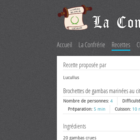
Accueil
La Confrérie
Recettes
C
Recette proposée par
Lucullus
Brochettes de gambas marinées au ci
Nombre de personnes:
4
Difficult
Préparation:
5 min
Cuisson:
10 
Ingrédients
20 gambas crues