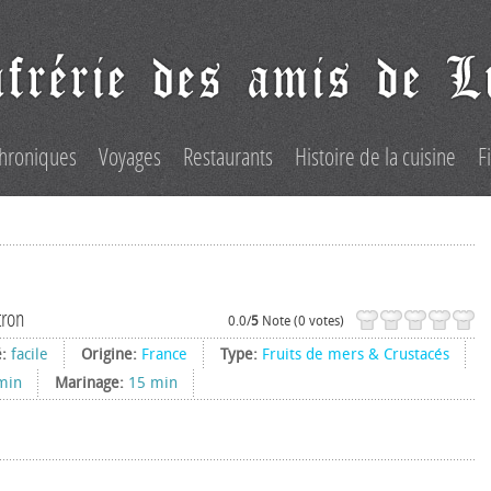
hroniques
Voyages
Restaurants
Histoire de la cuisine
F
tron
0.0/
5
Note (0 votes)
é:
facile
Origine:
France
Type:
Fruits de mers & Crustacés
min
Marinage:
15 min