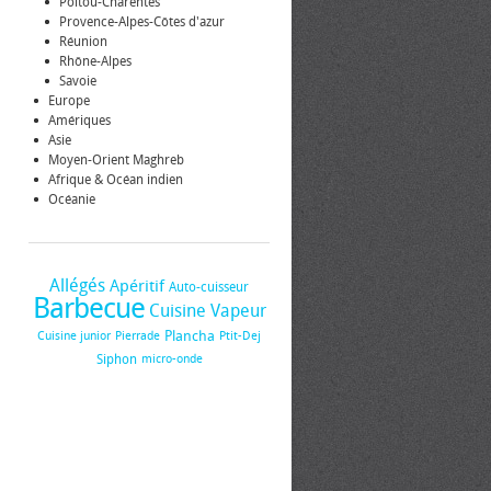
Poitou-Charentes
Provence-Alpes-Côtes d'azur
Réunion
Rhône-Alpes
Savoie
Europe
Amériques
Asie
Moyen-Orient Maghreb
Afrique & Océan indien
Océanie
Allégés
Apéritif
Auto-cuisseur
Barbecue
Cuisine Vapeur
Plancha
Cuisine junior
Pierrade
Ptit-Dej
Siphon
micro-onde