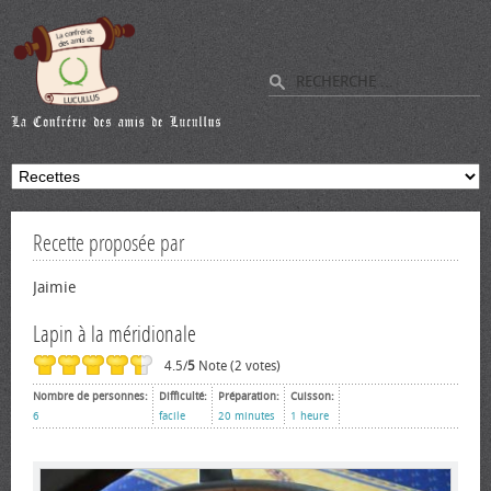
Recette proposée par
Jaimie
Lapin à la méridionale
4.5/
5
Note (2 votes)
Nombre de personnes:
Difficulté:
Préparation:
Cuisson:
6
facile
20 minutes
1 heure