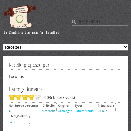
Recette proposée par
Lucullus
Harengs Bismarck
4.0/
5
Note (3 votes)
Nombre de personnes:
Difficulté:
Origine:
Type:
Préparation:
4
très facile
Allemagne
Entrées froides
20 min
Réfrigération:
2 h