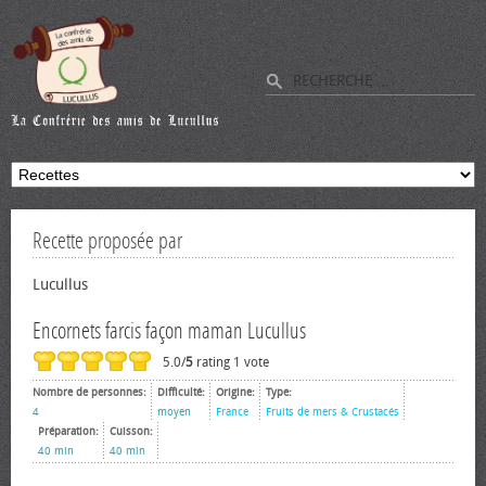
Recette proposée par
Lucullus
Encornets farcis façon maman Lucullus
5.0/
5
rating 1 vote
Nombre de personnes:
Difficulté:
Origine:
Type:
4
moyen
France
Fruits de mers & Crustacés
Préparation:
Cuisson:
40 min
40 min