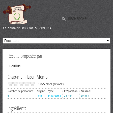
Recette proposée par
Lucullus
Chao-mein façon Momo
0.0/
5
Note (0 votes)
Nombre de personnes:
Origine:
Type:
Préparation:
Cuisson:
6
Tahiti
Plats garnis
25 min
30 min
Ingrédients