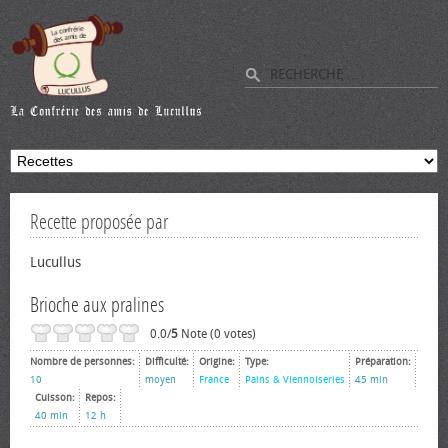
Recette proposée par
Lucullus
Brioche aux pralines
0.0/
5
Note (0 votes)
Nombre de personnes:
Difficulté:
Origine:
Type:
Préparation:
10
moyen
France
Pains & Viennoiseries
45 min
Cuisson:
Repos:
40 min
12 h