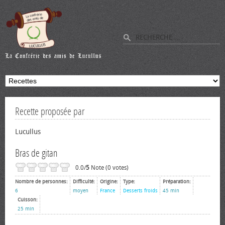
Recette proposée par
Lucullus
Bras de gitan
0.0/
5
Note (0 votes)
Nombre de personnes:
Difficulté:
Origine:
Type:
Préparation:
6
moyen
France
Desserts froids
45 min
Cuisson:
25 min