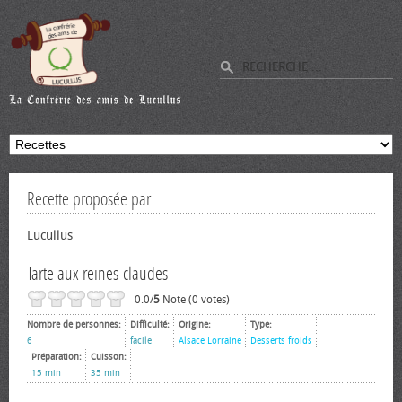
Recette proposée par
Lucullus
Tarte aux reines-claudes
0.0/
5
Note (0 votes)
Nombre de personnes:
Difficulté:
Origine:
Type:
6
facile
Alsace Lorraine
Desserts froids
Préparation:
Cuisson:
15 min
35 min