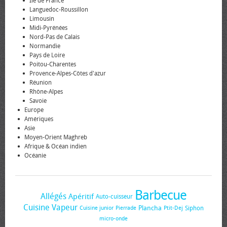
Île de France
Languedoc-Roussillon
Limousin
Midi-Pyrénées
Nord-Pas de Calais
Normandie
Pays de Loire
Poitou-Charentes
Provence-Alpes-Côtes d'azur
Réunion
Rhône-Alpes
Savoie
Europe
Amériques
Asie
Moyen-Orient Maghreb
Afrique & Océan indien
Océanie
Barbecue
Allégés
Apéritif
Auto-cuisseur
Cuisine Vapeur
Plancha
Siphon
Cuisine junior
Pierrade
Ptit-Dej
micro-onde