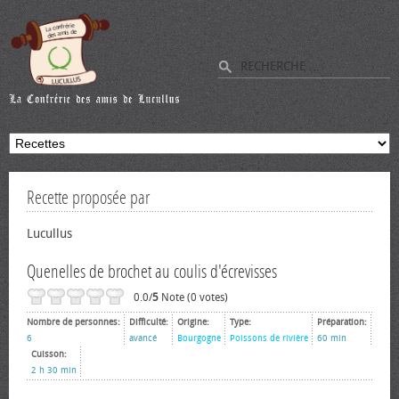
Recette proposée par
Lucullus
Quenelles de brochet au coulis d'écrevisses
0.0/
5
Note (0 votes)
Nombre de personnes:
Difficulté:
Origine:
Type:
Préparation:
6
avancé
Bourgogne
Poissons de rivière
60 min
Cuisson:
2 h 30 min