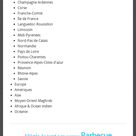
Champagne Ardennes
Corse
Franche-Comté
Île de France
Languedoc-Roussillon
Limousin
Midi-Pyrénées
Nord-Pas de Calais
Normandie
Pays de Loire
Poitou-Charentes
Provence-Alpes-Côtes d'azur
Réunion
Rhône-Alpes
Savoie
Europe
Amériques
Asie
Moyen-Orient Maghreb
Afrique & Océan indien
Océanie
Barbecue