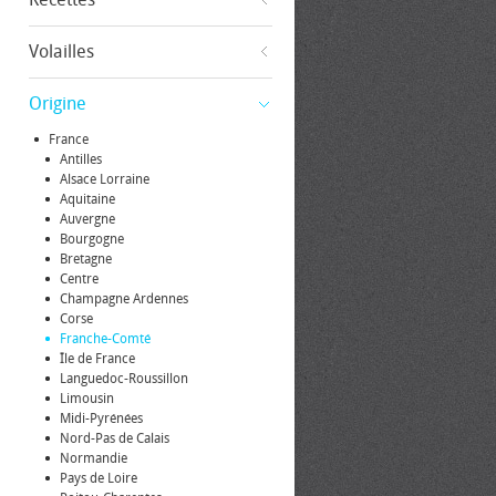
Volailles
Origine
France
Antilles
Alsace Lorraine
Aquitaine
Auvergne
Bourgogne
Bretagne
Centre
Champagne Ardennes
Corse
Franche-Comté
Île de France
Languedoc-Roussillon
Limousin
Midi-Pyrénées
Nord-Pas de Calais
Normandie
Pays de Loire