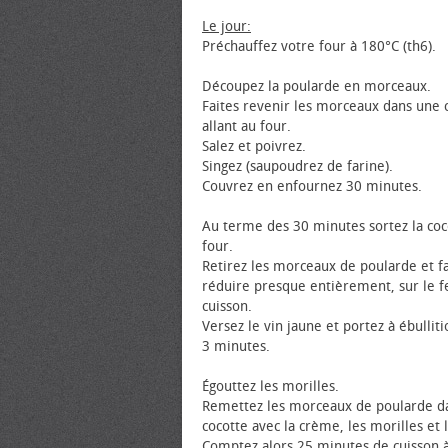
Le jour:
Préchauffez votre four à 180°C (th6).
Découpez la poularde en morceaux.
Faites revenir les morceaux dans une 
allant au four.
Salez et poivrez.
Singez (saupoudrez de farine).
Couvrez en enfournez 30 minutes.
Au terme des 30 minutes sortez la coc
four.
Retirez les morceaux de poularde et fa
réduire presque entièrement, sur le fe
cuisson.
Versez le vin jaune et portez à ébullit
3 minutes.
Égouttez les morilles.
Remettez les morceaux de poularde da
cocotte avec la crème, les morilles et l
Comptez alors 25 minutes de cuisson 