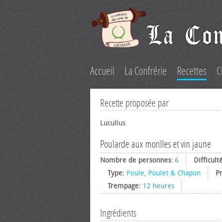
Accueil
La Confrérie
Recettes
C
Recette proposée par
Lucullus
Poularde aux morilles et vin jaune
Nombre de personnes:
6
Difficult
Type:
Poule, Poulet & Chapon
P
Trempage:
12 heures
Ingrédients