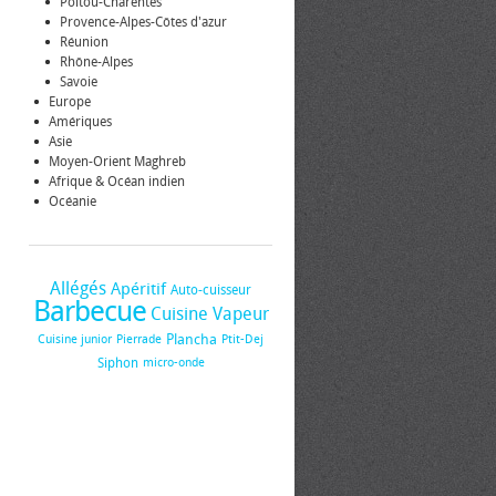
Poitou-Charentes
Provence-Alpes-Côtes d'azur
Réunion
Rhône-Alpes
Savoie
Europe
Amériques
Asie
Moyen-Orient Maghreb
Afrique & Océan indien
Océanie
Allégés
Apéritif
Auto-cuisseur
Barbecue
Cuisine Vapeur
Plancha
Cuisine junior
Pierrade
Ptit-Dej
Siphon
micro-onde