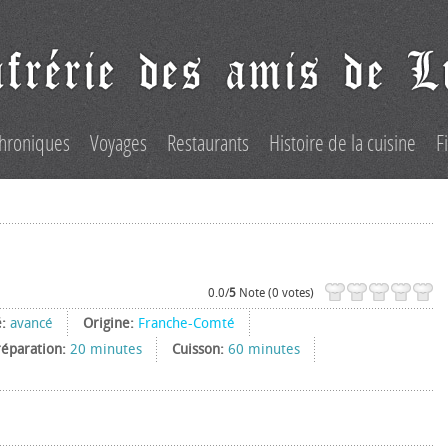
hroniques
Voyages
Restaurants
Histoire de la cuisine
F
0.0/
5
Note (0 votes)
é:
avancé
Origine:
Franche-Comté
réparation:
20 minutes
Cuisson:
60 minutes