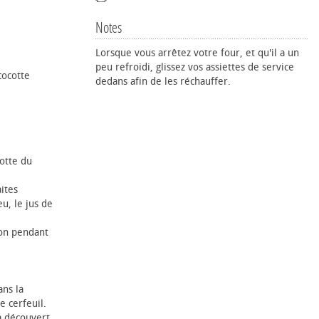
Notes
Lorsque vous arrêtez votre four, et qu'il a un
peu refroidi, glissez vos assiettes de service
cocotte
dedans afin de les réchauffer.
otte du
ites
u, le jus de
ion pendant
ns la
e cerfeuil.
à découvert.