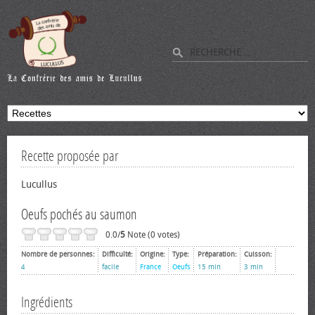
Recette proposée par
Lucullus
Oeufs pochés au saumon
0.0/
5
Note (0 votes)
Nombre de personnes:
Difficulté:
Origine:
Type:
Préparation:
Cuisson:
4
facile
France
Oeufs
15 min
3 min
Ingrédients