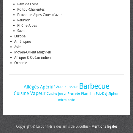
Pays de Loire
Poitou-Charentes
Provence-Alpes-Côtes d'azur
Réunion
Rhône-Alpes
Savoie
Europe
Amériques
Asie
Moyen-Orient Maghreb
Afrique & Océan indien
Océanie
Barbecue
Allégés
Apéritif
Auto-cuisseur
Cuisine Vapeur
Plancha
Siphon
Cuisine junior
Pierrade
Ptit-Dej
micro-onde
Copyright © La confrérie des amis de Lucullus -
Mentions légales