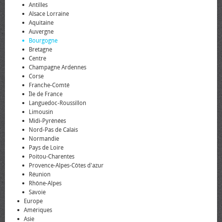
Antilles
Alsace Lorraine
Aquitaine
Auvergne
Bourgogne
Bretagne
Centre
Champagne Ardennes
Corse
Franche-Comté
Île de France
Languedoc-Roussillon
Limousin
Midi-Pyrénées
Nord-Pas de Calais
Normandie
Pays de Loire
Poitou-Charentes
Provence-Alpes-Côtes d'azur
Réunion
Rhône-Alpes
Savoie
Europe
Amériques
Asie