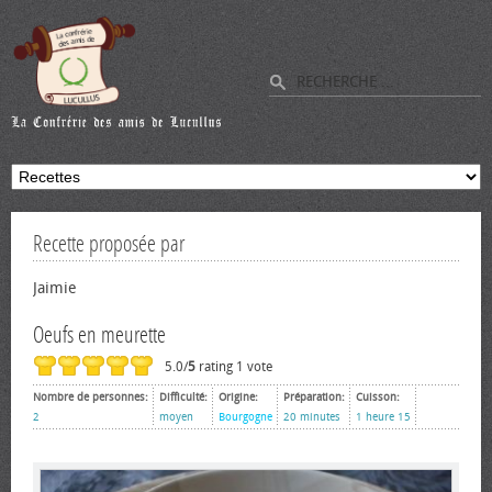
Recette proposée par
Jaimie
Oeufs en meurette
5.0/
5
rating 1 vote
Nombre de personnes:
Difficulté:
Origine:
Préparation:
Cuisson:
2
moyen
Bourgogne
20 minutes
1 heure 15