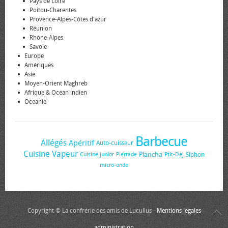
Pays de Loire
Poitou-Charentes
Provence-Alpes-Côtes d'azur
Réunion
Rhône-Alpes
Savoie
Europe
Amériques
Asie
Moyen-Orient Maghreb
Afrique & Océan indien
Océanie
Barbecue
Allégés
Apéritif
Auto-cuisseur
Cuisine Vapeur
Plancha
Siphon
Cuisine junior
Pierrade
Ptit-Dej
micro-onde
Copyright © La confrérie des amis de Lucullus -
Mentions légales
administration