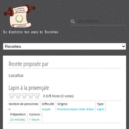
Recette proposée par
Lucullus
Lapin à la provençale
0.0/
5
Note (0 votes)
Nombre de personnes:
Difficulté:
Origine:
Type:
6
moyen
Provence-Alpes-Côtes d'azur
Lapin
Préparation:
Cuisson:
20 minutes
1 heure