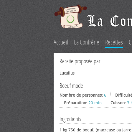
Accueil
La Confrérie
Recettes
C
Recette proposée par
Lucullus
Boeuf mode
Nombre de personnes:
6
Difficult
Préparation:
20 min
Cuisson:
3 
Ingrédients
1 kg 750 de bœuf, (macreuse ou jarre