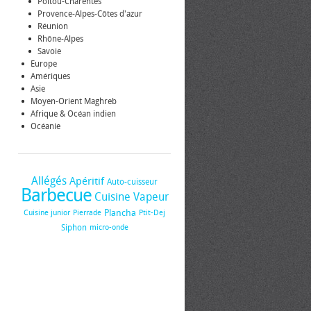
Poitou-Charentes
Provence-Alpes-Côtes d'azur
Réunion
Rhône-Alpes
Savoie
Europe
Amériques
Asie
Moyen-Orient Maghreb
Afrique & Océan indien
Océanie
Allégés
Apéritif
Auto-cuisseur
Barbecue
Cuisine Vapeur
Plancha
Cuisine junior
Pierrade
Ptit-Dej
Siphon
micro-onde