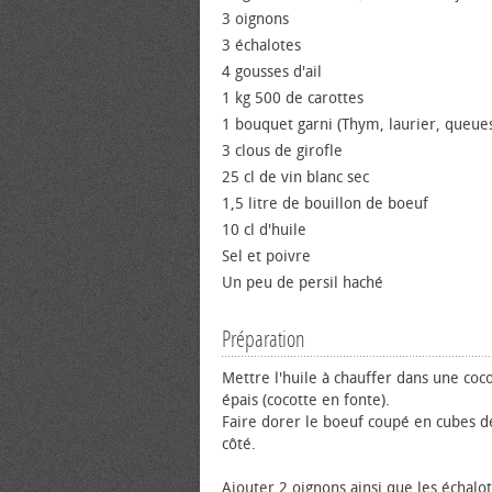
3 oignons
3 échalotes
4 gousses d'ail
1 kg 500 de carottes
1 bouquet garni (Thym, laurier, queues
3 clous de girofle
25 cl de vin blanc sec
1,5 litre de bouillon de bœuf
10 cl d'huile
Sel et poivre
Un peu de persil haché
Préparation
Mettre l'huile à chauffer dans une coc
épais (cocotte en fonte).
Faire dorer le bœuf coupé en cubes d
côté.
Ajouter 2 oignons ainsi que les échalo