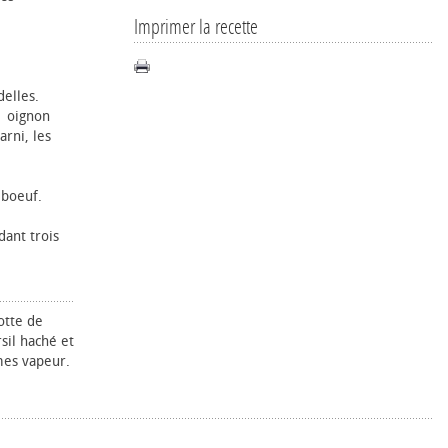
Imprimer la recette
delles.
1 oignon
arni, les
e bœuf.
dant trois
otte de
sil haché et
es vapeur.