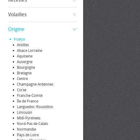
Volailles
Origine
France
Antilles
Alsace Lorraine
Aquitaine
Auvergne
Bourgogne
Bretagne
Centre
Champagne Ardennes
Corse
Franche-Comté
Île de France
Languedoc-Roussillon
Limousin
Midi-Pyrénées
Nord-Pas de Calais
Normandie
Pays de Loire