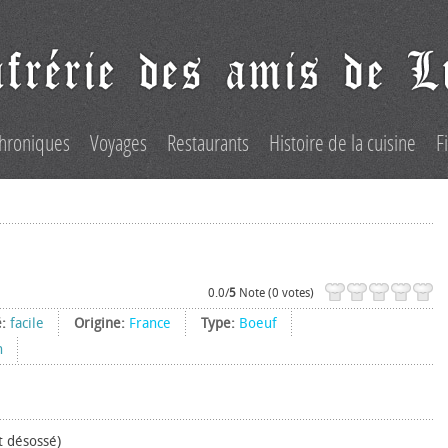
hroniques
Voyages
Restaurants
Histoire de la cuisine
F
0.0/
5
Note (0 votes)
é:
facile
Origine:
France
Type:
Boeuf
h
t désossé)