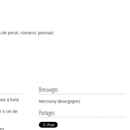
 de persil, romarin, poireau)
Breuvages
otte à fond
Mercurey (Bourgogne)
e 5 cm de
Partagez
tes