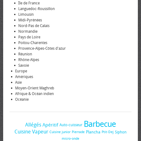
Île de France
Languedoc-Roussillon
Limousin
Midi-Pyrénées
Nord-Pas de Calais
Normandie
Pays de Loire
Poitou-Charentes
Provence-Alpes-Côtes d'azur
Réunion
Rhône-Alpes
Savoie
Europe
Amériques
Asie
Moyen-Orient Maghreb
Afrique & Océan indien
Océanie
Barbecue
Allégés
Apéritif
Auto-cuisseur
Cuisine Vapeur
Plancha
Siphon
Cuisine junior
Pierrade
Ptit-Dej
micro-onde