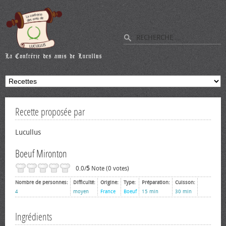
Recette proposée par
Lucullus
Boeuf Mironton
0.0/
5
Note (0 votes)
Nombre de personnes:
Difficulté:
Origine:
Type:
Préparation:
Cuisson:
4
moyen
France
Boeuf
15 min
30 min
Ingrédients