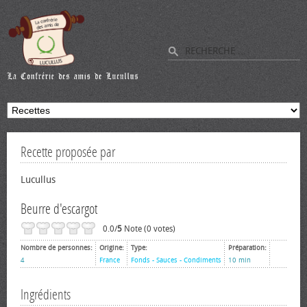
Recette proposée par
Lucullus
Beurre d'escargot
0.0/
5
Note (0 votes)
Nombre de personnes:
Origine:
Type:
Préparation:
4
France
Fonds - Sauces - Condiments
10 min
Ingrédients