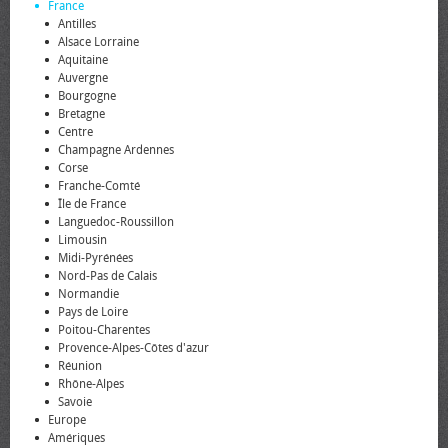
France
Antilles
Alsace Lorraine
Aquitaine
Auvergne
Bourgogne
Bretagne
Centre
Champagne Ardennes
Corse
Franche-Comté
Île de France
Languedoc-Roussillon
Limousin
Midi-Pyrénées
Nord-Pas de Calais
Normandie
Pays de Loire
Poitou-Charentes
Provence-Alpes-Côtes d'azur
Réunion
Rhône-Alpes
Savoie
Europe
Amériques