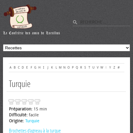
A
B
C
D
E
F
G
H
I
J
K
L
M
N
O
P
Q
R
S
T
U
V
W
X
Y
Z
#
Turquie
Préparation:
15 min
Difficulté:
facile
Origine:
Turquie
Brochettes d'agneau à la turque