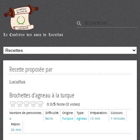
Recette proposée par
Lucullus
Brochettes d'agneau à la turque
0.0/
5
Note (0 votes)
Nombre de personnes:
Difficulté:
Origine:
Type:
Préparation:
Cuisson:
4
facile
Turquie
Agneau
15 min
7 minutes
Repos:
30 min