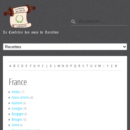
A
B
C
D
E
F
G
H
I
J
K
L
M
N
O
P
Q
R
S
T
U
V
W
X
Y
Z
#
France
Antilles
(17)
Alsace Lorraine
(43)
Aquitaine
(4)
Auvergne
(19)
Bourgogne
(9)
Bretagne
(10)
Centre
(6)