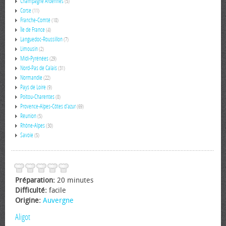
Champagne Ardennes
(5)
Corse
(11)
Franche-Comté
(18)
Île de France
(4)
Languedoc-Roussillon
(7)
Limousin
(2)
Midi-Pyrénées
(29)
Nord-Pas de Calais
(31)
Normandie
(22)
Pays de Loire
(9)
Poitou-Charentes
(8)
Provence-Alpes-Côtes d'azur
(69)
Réunion
(5)
Rhône-Alpes
(30)
Savoie
(5)
Préparation:
20 minutes
Difficulté:
facile
Origine:
Auvergne
Aligot