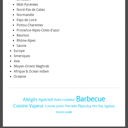
Midi-Pyrénées
Nord-Pas de Calais
Normandie
Pays de Loire
Poitou-Charentes
Provence-Alpes-Côtes d'azur
Réunion
Rhône-Alpes
Savoie
Europe
Amériques
Asie
Moyen-Orient Maghreb
Afrique & Océan indien
Océanie
Barbecue
Allégés
Apéritif
Auto-cuisseur
Cuisine Vapeur
Plancha
Siphon
Cuisine junior
Pierrade
Ptit-Dej
micro-onde