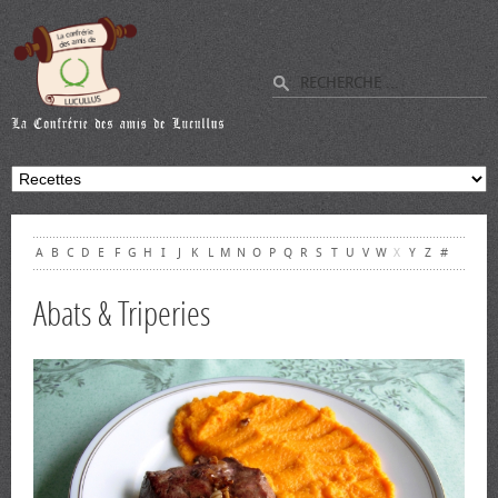
A
B
C
D
E
F
G
H
I
J
K
L
M
N
O
P
Q
R
S
T
U
V
W
X
Y
Z
#
Abats & Triperies