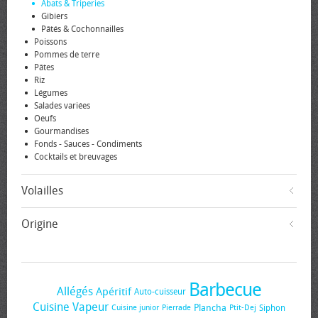
Abats & Triperies
Gibiers
Pâtés & Cochonnailles
Poissons
Pommes de terre
Pâtes
Riz
Légumes
Salades variées
Oeufs
Gourmandises
Fonds - Sauces - Condiments
Cocktails et breuvages
Volailles
Origine
Barbecue
Allégés
Apéritif
Auto-cuisseur
Cuisine Vapeur
Plancha
Siphon
Cuisine junior
Pierrade
Ptit-Dej